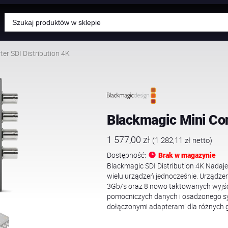
Wyszukiwarka
produktów
er SDI Distribution 4K
Blackmagic Mini Con
1 577,00
zł
(
1 282,11
zł
netto)
Dostępność:
Brak w magazynie
Blackmagic SDI Distribution 4K Nadaje
wielu urządzeń jednocześnie. Urządze
3Gb/s oraz 8 nowo taktowanych wyjść
pomocniczych danych i osadzonego syg
dołączonymi adapterami dla różnych 