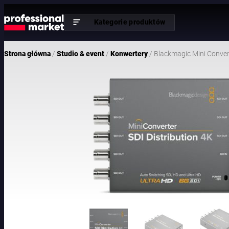
Kategorie produktów
/
/
/ Blackmagic Mini Convert
Strona główna
Studio & event
Konwertery