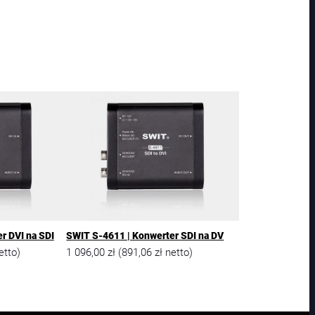
r DVI na SDI
SWIT S-4611 | Konwerter SDI na DV
1 096,00
zł
891,06
zł
etto)
(
netto)