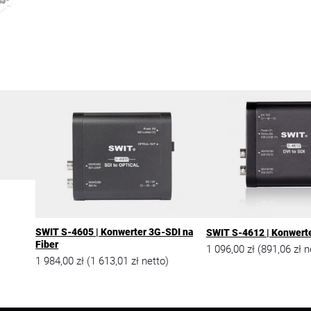
SWIT S-4605 | Konwerter 3G-SDI na
SWIT S-4612 | Konwerte
Fiber
1 096,00
zł
891,06
zł
(
n
1 984,00
zł
1 613,01
zł
(
netto)