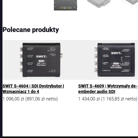
Polecane produkty
SWIT S-4604 | SDI Dystrybutor i
SWIT S-4609 | Wytrzymały de-
Wzmacniacz 1 do 4
embeder audio SDI
1 096,00
zł
891,06
zł
1 434,00
zł
1 165,85
zł
(
netto)
(
netto)