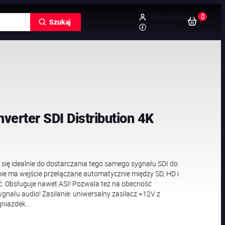
0
Moje konto
Szukaj
Kontakt
verter SDI Distribution 4K
 się idealnie do dostarczania tego samego sygnału SDI do
nie ma wejście przełączane automatycznie między SD, HD i
. Obsługuje nawet ASI! Pozwala też na obecność
nału audio! Zasilanie: uniwersalny zasilacz +12V z
gniazdek…