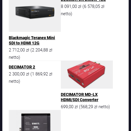
8 091,00
zł
6 578,05
zł
(
netto)
Blackmagic Teranex Mini
SDI to HDMI 12G
2 712,00
zł
2 204,88
zł
(
netto)
DECIMATOR 2
2 300,00
zł
1 869,92
zł
(
netto)
DECIMATOR MD-LX
HDMI/SDI Converter
699,00
zł
568,29
zł
(
netto)