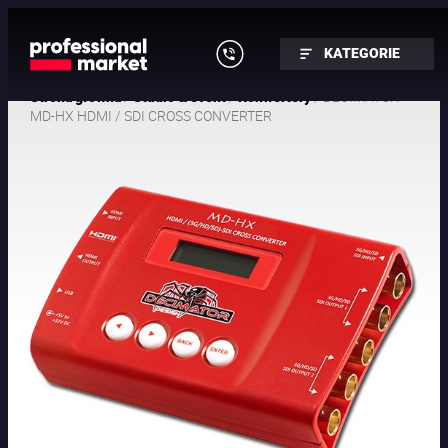
KATEGORIE
/
/
/ DECIMATOR
Strona główna
Studio & event
Konwertery
MD-HX HDMI / SDI CROSS CONVERTER