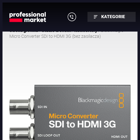
KATEGORIE
/
/
/ Blackmagic
Strona główna
Studio & event
Konwertery
Micro Converter SDI to HDMI 3G (bez zasilacza)