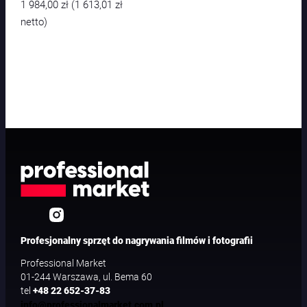
M
1 984,00
zł
1 613,01
zł
(
I
netto)
3
G
(
b
e
z
z
a
s
i
l
a
c
z
a
)
Profesjonalny sprzęt do nagrywania filmów i fotografii
Professional Market
01-244 Warszawa, ul. Bema 60
tel
+48 22 652-37-83
info@professionalmarket.com.pl