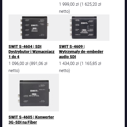
c
1 999,00
zł
1 625,20
zł
(
M
netto)
i
c
r
o
C
o
SWIT S-4604 | SDI
SWIT S-4609 |
n
Dystrybutor i Wzmacniacz
Wytrzymały de-embeder
v
1 do 4
audio SDI
e
1 096,00
zł
891,06
zł
1 434,00
zł
1 165,85
zł
(
(
r
netto)
netto)
t
e
r
S
D
I
t
o
H
SWIT S-4605 | Konwerter
D
3G-SDI na Fiber