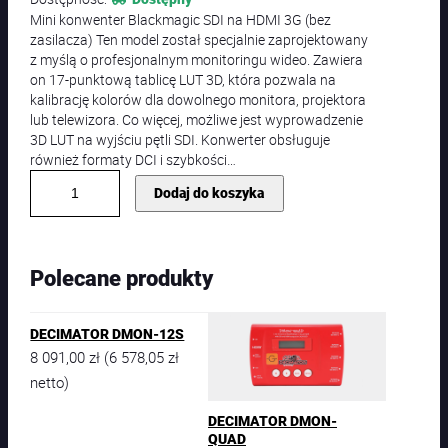
Mini konwenter Blackmagic SDI na HDMI 3G (bez
zasilacza) Ten model został specjalnie zaprojektowany
z myślą o profesjonalnym monitoringu wideo. Zawiera
on 17-punktową tablicę LUT 3D, która pozwala na
kalibrację kolorów dla dowolnego monitora, projektora
lub telewizora. Co więcej, możliwe jest wyprowadzenie
3D LUT na wyjściu pętli SDI. Konwerter obsługuje
również formaty DCI i szybkości…
i
Dodaj do koszyka
l
o
ś
ć
Polecane produkty
B
l
a
DECIMATOR DMON-12S
c
8 091,00
zł
6 578,05
zł
(
k
m
netto)
a
g
DECIMATOR DMON-
i
QUAD