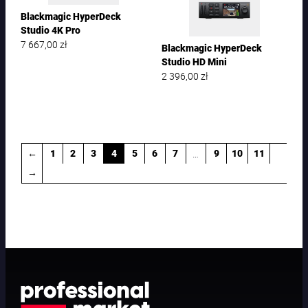
Blackmagic HyperDeck
Studio 4K Pro
7 667,00
zł
Blackmagic HyperDeck
Studio HD Mini
2 396,00
zł
…
←
1
2
3
4
5
6
7
9
10
11
→