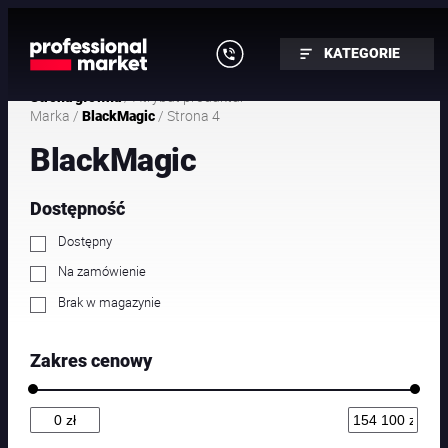
Przejdź
do
KATEGORIE
treści
/ Atrybut produktu:
Strona główna
Marka /
/ Strona 4
BlackMagic
BlackMagic
Dostępność
Dostępny
Na zamówienie
Brak w magazynie
Zakres cenowy