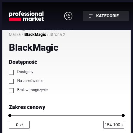
Przejdź
do
KATEGORIE
treści
/ Atrybut produktu:
Strona główna
Marka /
/ Strona 2
BlackMagic
BlackMagic
Dostępność
Dostępny
Na zamówienie
Brak w magazynie
Zakres cenowy