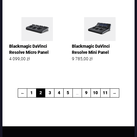
Blackmagic DaVinci
Blackmagic DaVinci
Resolve Micro Panel
Resolve Mini Panel
4 099,00
zł
9 785,00
zł
…
←
1
2
3
4
5
9
10
11
→