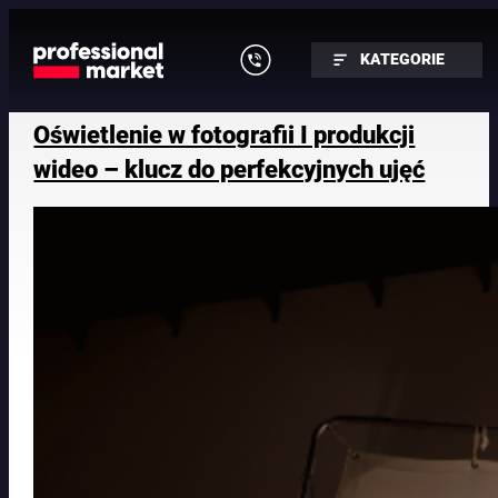
Przejdź
do
KATEGORIE
treści
Oświetlenie w fotografii I produkcji
wideo – klucz do perfekcyjnych ujęć