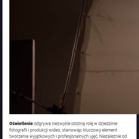
odgrywa niezwykle istotną rolę w dziedzinie
Oświetlenie
fotografii i produkcji wideo, stanowiąc kluczowy element
tworzenia wyjątkowych i profesjonalnych ujęć. Niezależnie od