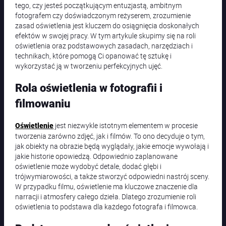
tego, czy jesteś początkującym entuzjastą, ambitnym
fotografem czy doświadczonym reżyserem, zrozumienie
zasad oświetlenia jest kluczem do osiągnięcia doskonałych
efektów w swojej pracy. W tym artykule skupimy się na roli
oświetlenia oraz podstawowych zasadach, narzędziach i
technikach, które pomogą Ci opanować tę sztukę i
wykorzystać ją w tworzeniu perfekcyjnych ujęć.
Rola oświetlenia w fotografii i
filmowaniu
jest niezwykle istotnym elementem w procesie
Oświetlenie
tworzenia zarówno zdjęć, jak i filmów. To ono decyduje o tym,
jak obiekty na obrazie będą wyglądały, jakie emocje wywołają i
jakie historie opowiedzą. Odpowiednio zaplanowane
oświetlenie może wydobyć detale, dodać głębi i
trójwymiarowości, a także stworzyć odpowiedni nastrój sceny.
W przypadku filmu, oświetlenie ma kluczowe znaczenie dla
narracji i atmosfery całego dzieła. Dlatego zrozumienie roli
oświetlenia to podstawa dla każdego fotografa i filmowca.