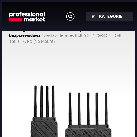
KATEGORIE
/
/
Strona główna
Studio & event
Wizja
/ Zestaw Teradek Bolt 6 XT 12G-SDI/HDMI
bezprzewodowa
1500 TX/RX (No Mount)