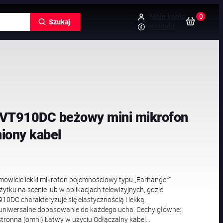
0
Moje konto
Szukaj
Kontakt
 VT910DC beżowy mini mikrofon
iony kabel
owicie lekki mikrofon pojemnościowy typu „Earhanger”
żytku na scenie lub w aplikacjach telewizyjnych, gdzie
0DC charakteryzuje się elastycznością i lekką,
a uniwersalne dopasowanie do każdego ucha. Cechy główne:
tronna (omni) Łatwy w użyciu Odłączalny kabel…