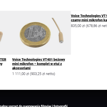
Voice Technologies VT1
czarny mini mikrofon ka
835,00
zł
678,86
zł
(
net
ATER
Voice Technologies VT401 beżowy
wy
mini mikrofon – komplet w etui z
akcesoriami
1 111,00
zł
903,25
zł
(
netto)
nalny sprzęt do nagrywania filmów i fotografii