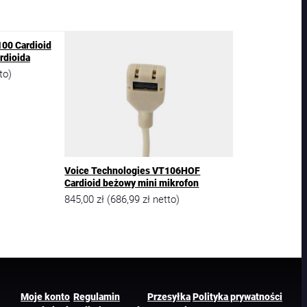
00 Cardioid
rdioida
to)
Voice Technologies VT106HOF
Cardioid beżowy mini mikrofon
845,00
zł
686,99
zł
(
netto)
Moje konto
Regulamin
Przesyłka
Polityka prywatności