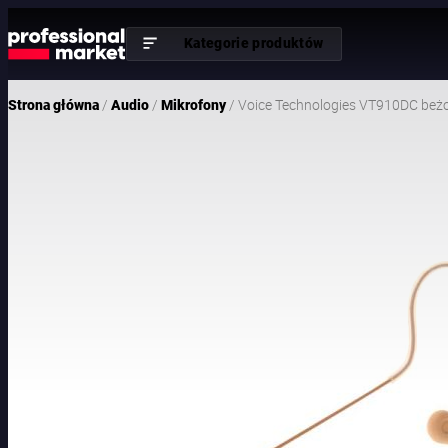
Kategorie produktów
/
/
/ Voice Technologies VT910DC beż
Strona główna
Audio
Mikrofony