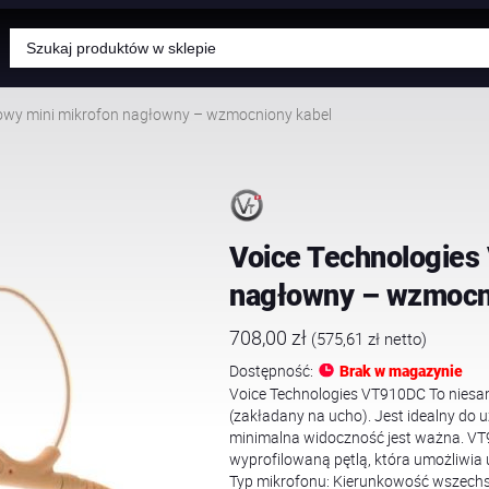
Wyszukiwarka
produktów
owy mini mikrofon nagłowny – wzmocniony kabel
Voice Technologies
nagłowny – wzmocn
708,00
zł
(
575,61
zł
netto)
Dostępność:
Brak w magazynie
Voice Technologies VT910DC To niesam
(zakładany na ucho). Jest idealny do u
minimalna widoczność jest ważna. VT91
wyprofilowaną pętlą, która umożliwi
Typ mikrofonu: Kierunkowość wszechs