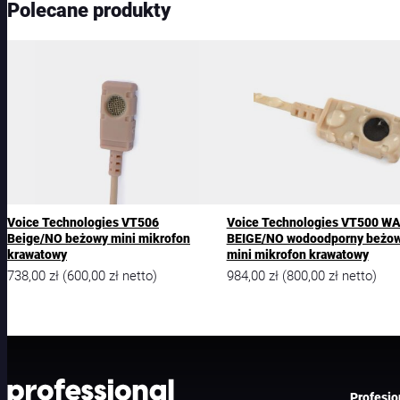
Polecane produkty
Voice Technologies VT506
Voice Technologies VT500 W
Beige/NO beżowy mini mikrofon
BEIGE/NO wodoodporny beżo
krawatowy
mini mikrofon krawatowy
738,00
zł
600,00
zł
984,00
zł
800,00
zł
(
netto)
(
netto)
Profesjo