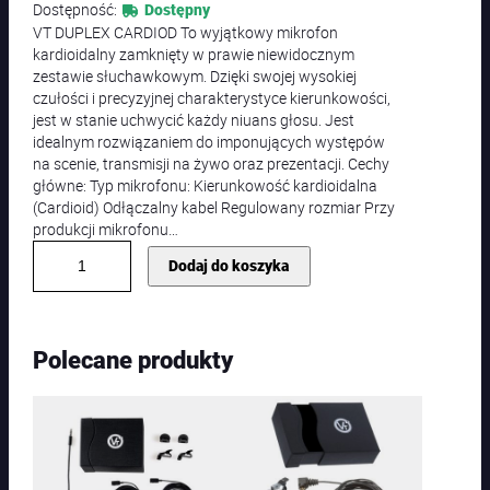
Dostępność:
Dostępny
VT DUPLEX CARDIOD To wyjątkowy mikrofon
kardioidalny zamknięty w prawie niewidocznym
zestawie słuchawkowym. Dzięki swojej wysokiej
czułości i precyzyjnej charakterystyce kierunkowości,
jest w stanie uchwycić każdy niuans głosu. Jest
idealnym rozwiązaniem do imponujących występów
na scenie, transmisji na żywo oraz prezentacji. Cechy
główne: Typ mikrofonu: Kierunkowość kardioidalna
(Cardioid) Odłączalny kabel Regulowany rozmiar Przy
produkcji mikrofonu…
i
Dodaj do koszyka
l
o
ś
ć
Polecane produkty
V
o
i
c
e
T