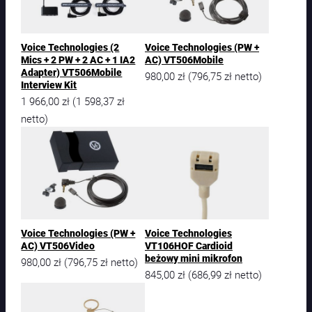
e
c
h
n
Voice Technologies (2
Voice Technologies (PW +
o
Mics + 2 PW + 2 AC + 1 IA2
AC) VT506Mobile
l
Adapter) VT506Mobile
980,00
zł
796,75
zł
(
netto)
o
Interview Kit
g
1 966,00
zł
1 598,37
zł
(
i
netto)
e
s
V
T
D
U
P
L
Voice Technologies (PW +
Voice Technologies
E
AC) VT506Video
VT106HOF Cardioid
X
beżowy mini mikrofon
980,00
zł
796,75
zł
(
netto)
C
845,00
zł
686,99
zł
(
netto)
a
r
d