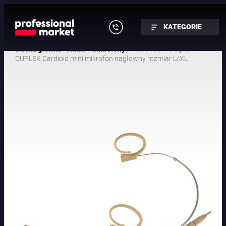
KATEGORIE
/
/
/ Voice Technologies VT
Strona główna
Audio
Mikrofony
DUPLEX Cardioid mini mikrofon nagłowny rozmiar L/XL