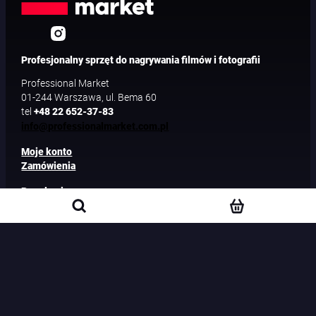
n
y
r
o
z
Profesjonalny sprzęt do nagrywania filmów i fotografii
m
Professional Market
i
01-244 Warszawa, ul. Bema 60
a
tel
+48 22 652-37-83
r
info@professionalmarket.com.pl
L
/
Moje konto
X
Zamówienia
L
Regulamin
Polityka zwrotów
Przesyłka
Gwarancje
Polityka prywatności