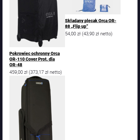
Składany plecak Orca OR-
88 „Flip up”
54,00
zł
43,90
zł
(
netto)
Pokrowiec ochronny Orca
OR-110 Cover Prot. dla
OR-48
459,00
zł
373,17
zł
(
netto)