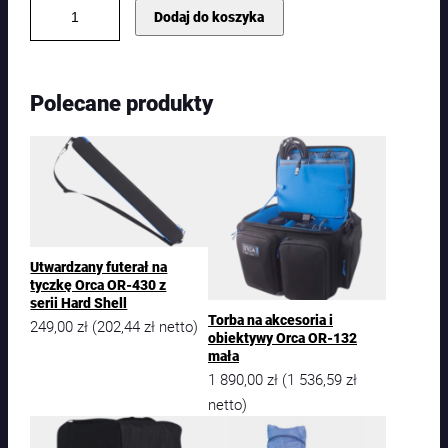
i
Dodaj do koszyka
l
o
ś
ć
Polecane produkty
T
o
r
b
a
O
r
c
a
Utwardzany futerał na
O
tyczkę Orca OR-430 z
R
serii Hard Shell
Torba na akcesoria i
-
249,00
zł
202,44
zł
(
netto)
obiektywy Orca OR-132
3
mała
4
1 890,00
zł
1 536,59
zł
(
–
3
netto)