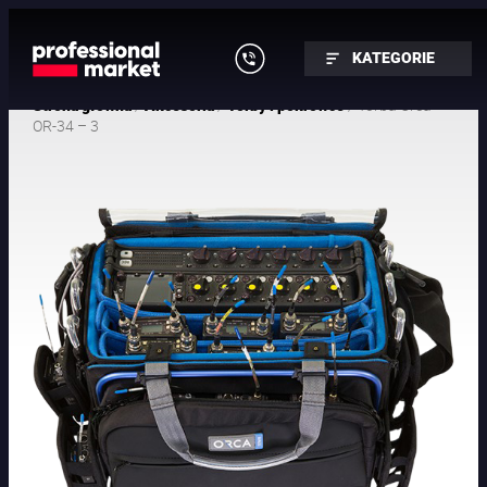
KATEGORIE
/
/
/ Torba Orca
Strona główna
Akcesoria
Torby i pokrowce
OR-34 – 3