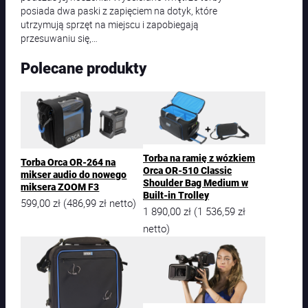
posiada dwa paski z zapięciem na dotyk, które
utrzymują sprzęt na miejscu i zapobiegają
przesuwaniu się,…
Polecane produkty
Torba na ramię z wózkiem
Torba Orca OR-264 na
Orca OR-510 Classic
mikser audio do nowego
Shoulder Bag Medium w
miksera ZOOM F3
Built-in Trolley
599,00
zł
486,99
zł
(
netto)
1 890,00
zł
1 536,59
zł
(
netto)