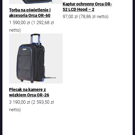
Kaptur ochronny Orca OR-
52 LCD Hood – 2
Torba na oświetlenie i
akcesoria Orca OR-60
97,00
zł
78,86
zł
(
netto)
1 590,00
zł
1 292,68
zł
(
netto)
Plecak na kamerę z
wózkiem Orca OR-26
3 190,00
zł
2 593,50
zł
(
netto)