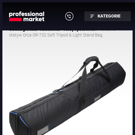
KATEGORIE
/
/
/ Torba na
Strona główna
Akcesoria
Torby i pokrowce
statyw Orca OR-732 Soft Tripod & Light Stand Bag