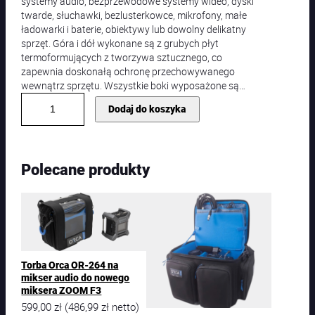
systemy audio, bezprzewodowe systemy wideo, dyski
twarde, słuchawki, bezlusterkowce, mikrofony, małe
ładowarki i baterie, obiektywy lub dowolny delikatny
sprzęt. Góra i dół wykonane są z grubych płyt
termoformujących z tworzywa sztucznego, co
zapewnia doskonałą ochronę przechowywanego
wewnątrz sprzętu. Wszystkie boki wyposażone są…
i
Dodaj do koszyka
l
o
ś
ć
Polecane produkty
T
o
r
b
a
n
a
Torba Orca OR-264 na
a
mikser audio do nowego
k
miksera ZOOM F3
c
599,00
zł
486,99
zł
(
netto)
e