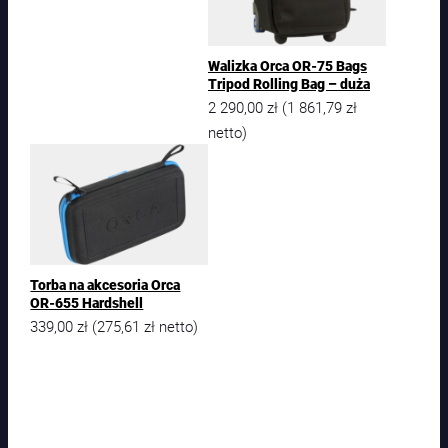
l
A
c
c
Walizka Orca OR-75 Bags
e
Tripod Rolling Bag – duża
s
2 290,00
zł
1 861,79
zł
(
s
netto)
o
r
i
e
s
B
a
g
Torba na akcesoria Orca
–
OR-655 Hardshell
X
339,00
zł
275,61
zł
(
netto)
-
S
m
a
l
l