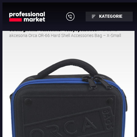
KATEGORIE
/
/
/ Torba na
Strona główna
Akcesoria
Torby i pokrowce
akcesoria Orca OR-66 Hard Shell Accessories Bag – X-Small