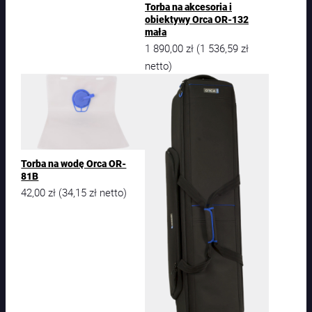
Torba na akcesoria i
s
obiektywy Orca OR-132
o
mała
r
1 890,00
zł
1 536,59
zł
(
i
a
netto)
O
r
c
a
O
R
-
Torba na wodę Orca OR-
6
81B
6
42,00
zł
34,15
zł
(
netto)
H
a
r
d
S
h
e
l