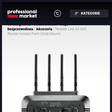
KATEGORIE
/
/
Strona główna
Studio & event
Wizja
/
/ Teradek Link AX Wifi
bezprzewodowa
Akcesoria
Router/Access Point (Gold Mount)