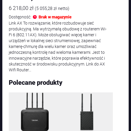
6 218,00
zł
(
5 055,28
zł
netto)
Dostępność:
Brak w magazynie
Link AX To rozwiązanie, które rozbudowuje sieć
produkcyjną. Ma wytrzymałą obudowę z routerem Wi-
Fi 6 (802.11AX). Może obsługiwać więcej kamer i
urządzeń w lokalnej sieci strumieniowej, zapewniać
kamerę-chmurę dla wielu kamer oraz umożliwiać
jednoczesną kontrolę nad wieloma kamerami. Jest to
innowacyjne narzędzie, które poprawia efektywność i
skuteczność w środowisku produkcyjnym. Link do AX
Wifi Router…
Polecane produkty