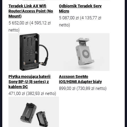
Teradek Link AX Wifi
Odbiornik Teradek Serv
Router/Access Point (No
Micro
Mount)
5 087,00
zł
4 135,77
zł
(
5 652,00
zł
4 595,12
zł
(
netto)
netto)
Płytka mocująca baterii
Accsoon SeeMo
Sony BP-U (B series) z
iOS/HDMI Adapter biały
kablem DC
899,00
zł
730,89
zł
(
netto)
471,00
zł
382,93
zł
(
netto)