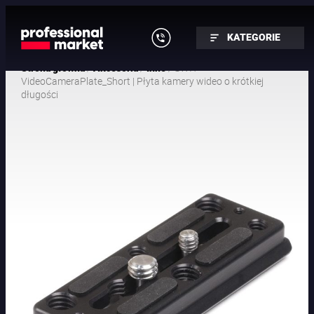
KATEGORIE
/
/
/ SWIT
Strona główna
Akcesoria
Inne
VideoCameraPlate_Short | Płyta kamery wideo o krótkiej
długości