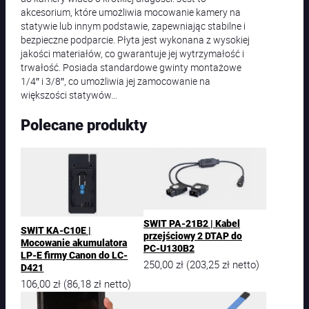
akcesorium, które umożliwia mocowanie kamery na
statywie lub innym podstawie, zapewniając stabilne i
bezpieczne podparcie. Płyta jest wykonana z wysokiej
jakości materiałów, co gwarantuje jej wytrzymałość i
trwałość. Posiada standardowe gwinty montażowe
1/4″ i 3/8″, co umożliwia jej zamocowanie na
większości statywów…
Polecane produkty
SWIT PA-21B2 | Kabel
SWIT KA-C10E |
przejściowy 2 DTAP do
Mocowanie akumulatora
PC-U130B2
LP-E firmy Canon do LC-
250,00
zł
203,25
zł
(
netto)
D421
106,00
zł
86,18
zł
(
netto)