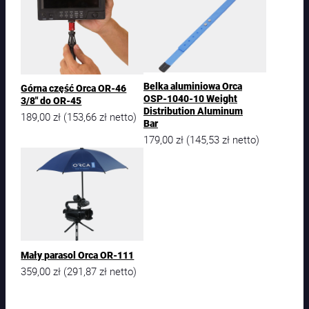
Belka aluminiowa Orca
Górna część Orca OR-46
OSP-1040-10 Weight
3/8″ do OR-45
Distribution Aluminum
189,00
zł
153,66
zł
(
netto)
Bar
179,00
zł
145,53
zł
(
netto)
Mały parasol Orca OR-111
359,00
zł
291,87
zł
(
netto)