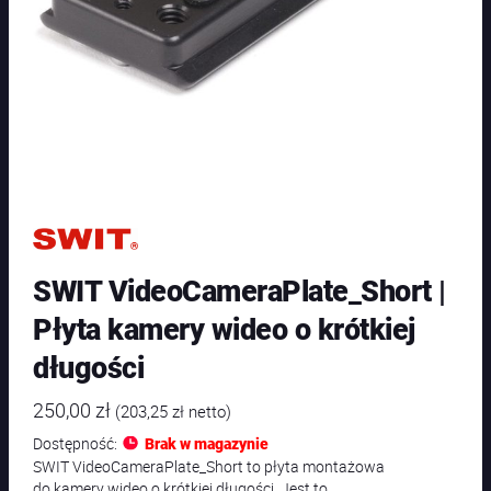
SWIT VideoCameraPlate_Short |
Płyta kamery wideo o krótkiej
długości
250,00
zł
(
203,25
zł
netto)
Dostępność:
Brak w magazynie
SWIT VideoCameraPlate_Short to płyta montażowa
do kamery wideo o krótkiej długości. Jest to