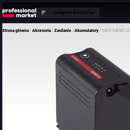
Kategorie produktów
/
/
/
/ SWIT S-8i50 |
Strona główna
Akcesoria
Zasilanie
Akumulatory