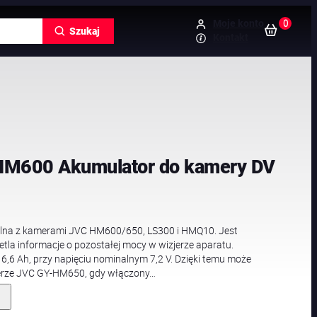
0
Moje konto
Szukaj
Kontakt
 HM600 Akumulator do kamery DV
ilna z kamerami JVC HM600/650, LS300 i HMQ10. Jest
tla informacje o pozostałej mocy w wizjerze aparatu.
6,6 Ah, przy napięciu nominalnym 7,2 V. Dzięki temu może
merze JVC GY-HM650, gdy włączony…