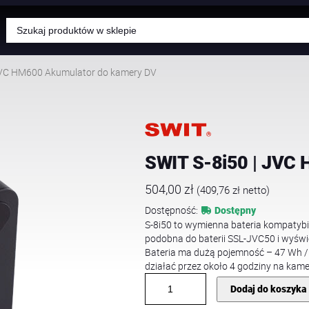
Wyszukiwarka
produktów
 JVC HM600 Akumulator do kamery DV
SWIT S-8i50 | JVC
504,00
zł
(
409,76
zł
netto)
Dostępność:
Dostępny
S-8i50 to wymienna bateria kompatyb
podobna do baterii SSL-JVC50 i wyświe
Bateria ma dużą pojemność – 47 Wh / 
działać przez około 4 godziny na ka
i
Dodaj do koszyka
l
o