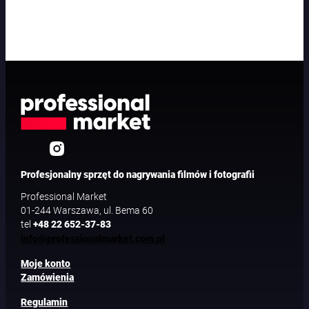
a
c
k
Profesjonalny sprzęt do nagrywania filmów i fotografii
Professional Market
01-244 Warszawa, ul. Bema 60
tel
+48 22 652-37-83
info@professionalmarket.com.pl
Moje konto
Zamówienia
Regulamin