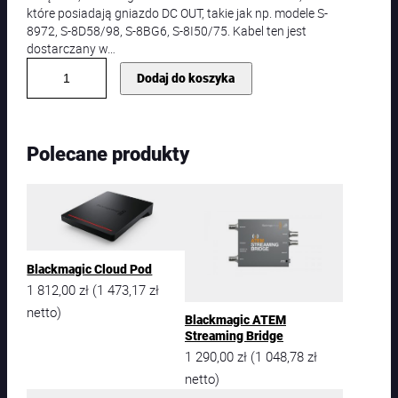
które posiadają gniazdo DC OUT, takie jak np. modele S-
8972, S-8D58/98, S-8BG6, S-8I50/75. Kabel ten jest
dostarczany w…
i
Dodaj do koszyka
l
o
ś
ć
Polecane produkty
S
W
I
T
S
-
7
Blackmagic Cloud Pod
1
1 812,00
zł
1 473,17
zł
(
0
netto)
8
Blackmagic ATEM
|
Streaming Bridge
K
1 290,00
zł
1 048,78
zł
(
a
netto)
b