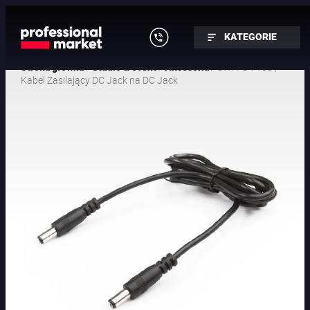
KATEGORIE
/
/
/ SWIT S-7108 |
Strona główna
Studio & event
Akcesoria
Kabel Zasilający DC Jack na DC Jack