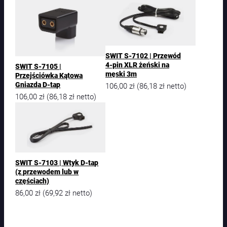
e
l
Z
a
s
i
SWIT S-7102 | Przewód
l
4-pin XLR żeński na
SWIT S-7105 |
a
męski 3m
Przejściówka Kątowa
j
Gniazda D-tap
106,00
zł
86,18
zł
(
netto)
ą
106,00
zł
86,18
zł
(
netto)
c
y
D
C
J
a
SWIT S-7103 | Wtyk D-tap
c
(z przewodem lub w
k
częściach)
n
86,00
zł
69,92
zł
(
netto)
a
D
C
J