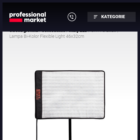
KATEGORIE
/
/
/ SWIT S-2620 |
Strona główna
Oświetlenie
Maty LED
Lampa Bi-Kolor Flexible Light 46x32cm