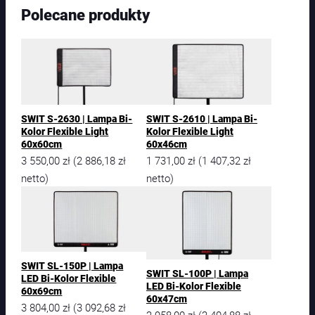
Polecane produkty
SWIT S-2630 | Lampa Bi-
SWIT S-2610 | Lampa Bi-
Kolor Flexible Light
Kolor Flexible Light
60x60cm
60x46cm
3 550,00
zł
2 886,18
zł
1 731,00
zł
1 407,32
zł
(
(
netto)
netto)
SWIT SL-150P | Lampa
SWIT SL-100P | Lampa
LED Bi-Kolor Flexible
LED Bi-Kolor Flexible
60x69cm
60x47cm
3 804,00
zł
3 092,68
zł
(
2 958,00
zł
2 404,88
zł