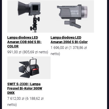
Lampa diodowa LED
Lampa diodowa LED
Amaran COB 60d S BI-
Amaran 200d S BI-Color
COLOR
1 696,00
zł
1 378,86
zł
(
991,00
zł
805,69
zł
(
netto)
netto)
SWIT S-2330 | Lampa
Fresnel Bi-Kolor 300W
DMX
7 612,00
zł
6 188,62
zł
(
netto)