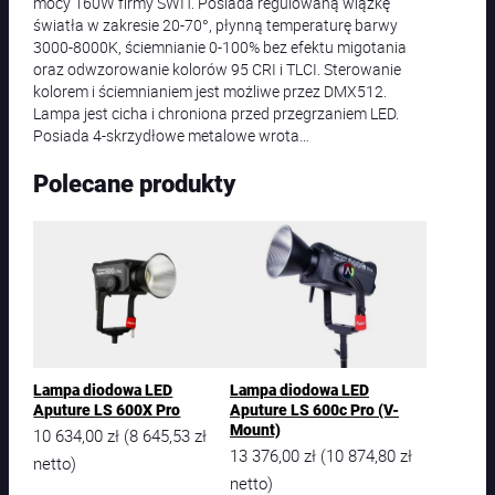
mocy 160W firmy SWIT. Posiada regulowaną wiązkę
światła w zakresie 20-70°, płynną temperaturę barwy
3000-8000K, ściemnianie 0-100% bez efektu migotania
oraz odwzorowanie kolorów 95 CRI i TLCI. Sterowanie
kolorem i ściemnianiem jest możliwe przez DMX512.
Lampa jest cicha i chroniona przed przegrzaniem LED.
Posiada 4-skrzydłowe metalowe wrota…
Polecane produkty
Lampa diodowa LED
Lampa diodowa LED
Aputure LS 600X Pro
Aputure LS 600c Pro (V-
Mount)
10 634,00
zł
8 645,53
zł
(
13 376,00
zł
10 874,80
zł
(
netto)
netto)