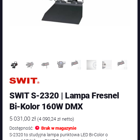
SWIT S-2320 | Lampa Fresnel
Bi-Kolor 160W DMX
5 031,00
zł
(
4 090,24
zł
netto)
Dostępność:
Brak w magazynie
S-2320 to studyjna lampa punktowa LED Bi-Color o