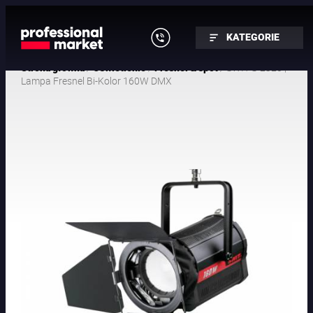
KATEGORIE
/
/
/ SWIT S-2320 |
Strona główna
Oświetlenie
Fresnel & spot
Lampa Fresnel Bi-Kolor 160W DMX