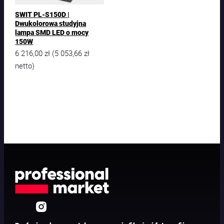
SWIT PL-S150D |
Dwukolorowa studyjna
lampa SMD LED o mocy
150W
6 216,00
zł
5 053,66
zł
(
netto)