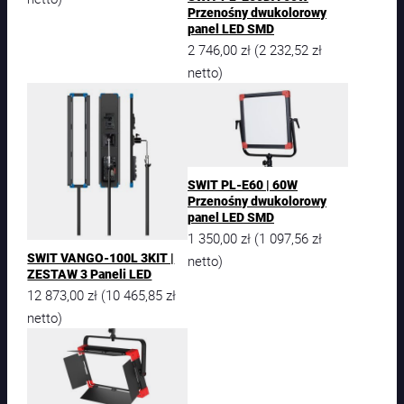
Przenośny dwukolorowy
panel LED SMD
2 746,00
zł
2 232,52
zł
(
netto)
SWIT PL-E60 | 60W
Przenośny dwukolorowy
panel LED SMD
1 350,00
zł
1 097,56
zł
(
SWIT VANGO-100L 3KIT |
netto)
ZESTAW 3 Paneli LED
12 873,00
zł
10 465,85
zł
(
netto)