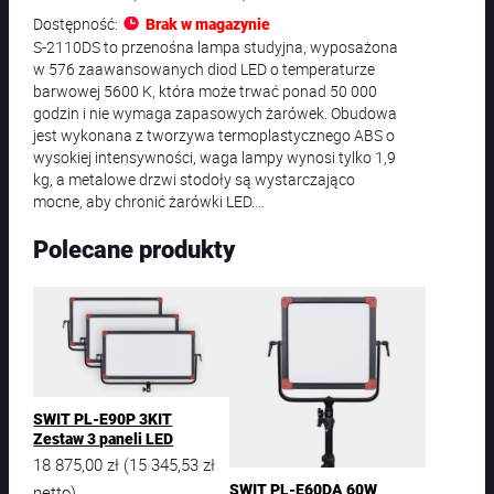
Dostępność:
Brak w magazynie
S-2110DS to przenośna lampa studyjna, wyposażona
w 576 zaawansowanych diod LED o temperaturze
barwowej 5600 K, która może trwać ponad 50 000
godzin i nie wymaga zapasowych żarówek. Obudowa
jest wykonana z tworzywa termoplastycznego ABS o
wysokiej intensywności, waga lampy wynosi tylko 1,9
kg, a metalowe drzwi stodoły są wystarczająco
mocne, aby chronić żarówki LED.…
Polecane produkty
SWIT PL-E90P 3KIT
Zestaw 3 paneli LED
18 875,00
zł
15 345,53
zł
(
SWIT PL-E60DA 60W
netto)