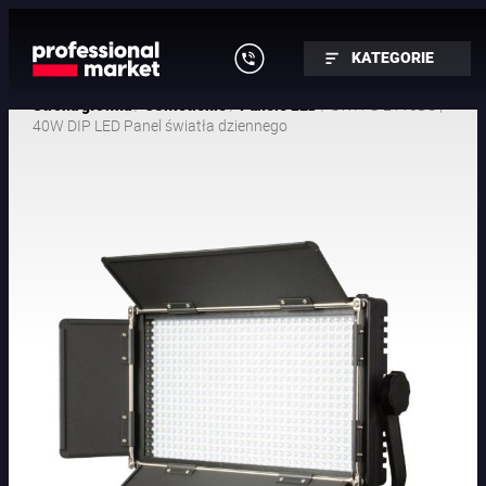
KATEGORIE
/
/
/ SWIT S-2110DS |
Strona główna
Oświetlenie
Panele LED
40W DIP LED Panel światła dziennego