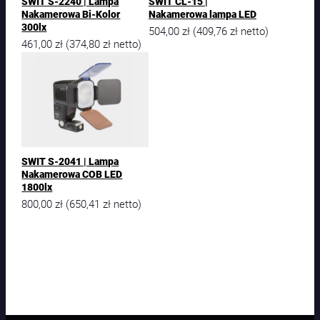
SWIT S-2240 | Lampa
SWIT CL-15 |
k
Nakamerowa Bi-Kolor
Nakamerowa lampa LED
a
300lx
504,00
zł
409,76
zł
(
netto)
m
461,00
zł
374,80
zł
(
netto)
e
r
o
w
a
C
O
B
SWIT S-2041 | Lampa
L
Nakamerowa COB LED
E
1800lx
D
800,00
zł
650,41
zł
(
netto)