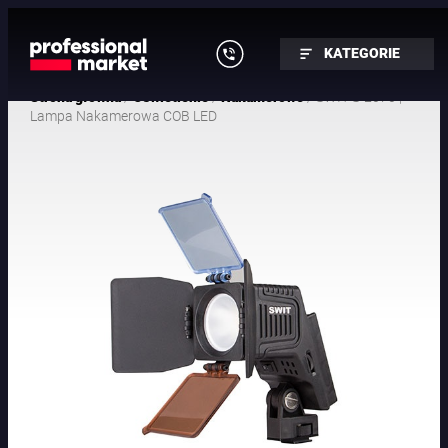
KATEGORIE
/
/
/ SWIT S-2070 |
Strona główna
Oświetlenie
Nakamerowe
Lampa Nakamerowa COB LED