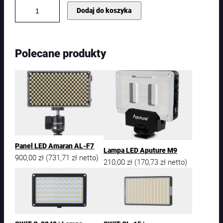
i
Dodaj do koszyka
l
o
ś
ć
Polecane produkty
S
W
I
T
S
-
2
0
7
0
Panel LED Amaran AL-F7
Lampa LED Aputure M9
|
900,00
zł
731,71
zł
(
netto)
210,00
zł
170,73
zł
(
netto)
L
a
m
p
a
N
a