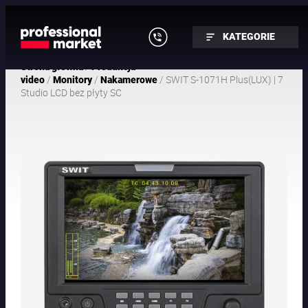
KATEGORIE
/
Strona główna
Produkcja
/
/
/ SWIT S-1071H Plus(LUX) | 7
video
Monitory
Nakamerowe
Studio LCD bez płyty SC