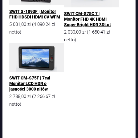
SWIT S-1093F | Monitor
SWIT CM-S75C 7 |
FHD HDSDI HDMI CV WFM
Monitor FHD 4K HDMI
5 031,00
zł
4 090,24
zł
(
Super Bright HDR 3DLut
2 030,00
zł
1 650,41
zł
(
netto)
netto)
SWIT CM-S75F | 7cal
Monitor LCD HDR o
jasności 3000 nitów
2 788,00
zł
2 266,67
zł
(
netto)