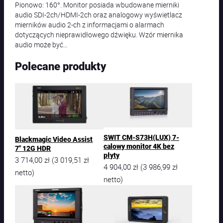
Pionowo: 160°. Monitor posiada wbudowane mierniki
audio SDI-2ch/HDMI-2ch oraz analogowy wyświetlacz
mierników audio 2-ch z informacjami o alarmach
dotyczących nieprawidłowego dźwięku. Wzór miernika
audio może być…
Polecane produkty
SWIT CM-S73H(LUX) 7-
Blackmagic Video Assist
calowy monitor 4K bez
7″ 12G HDR
płyty
3 714,00
zł
3 019,51
zł
(
4 904,00
zł
3 986,99
zł
(
netto)
netto)