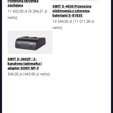
Podwójna skrzynka
zasilająca
SWIT S-4030 Przenośna
11 432,00
zł
9 294,31
zł
elektrownia z czterema
(
bateriami S-8183S
netto)
13 544,00
zł
11 011,38
zł
(
netto)
SWIT S-3602F | 2-
kanałowa ładowarka i
adapter SONY NP-F
546,00
zł
443,90
zł
(
netto)