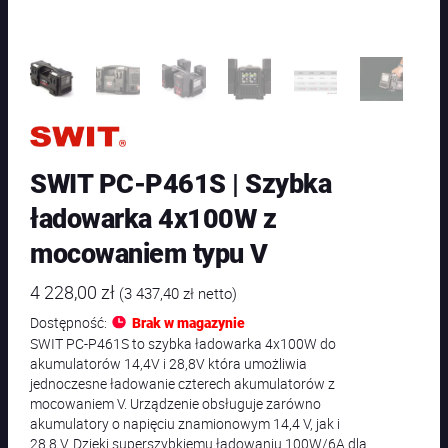
SWIT PC-P461S | Szybka
ładowarka 4x100W z
mocowaniem typu V
4 228,00
zł
(
3 437,40
zł
netto)
Dostępność:
Brak w magazynie
SWIT PC-P461S to szybka ładowarka 4x100W do
akumulatorów 14,4V i 28,8V która umożliwia
jednoczesne ładowanie czterech akumulatorów z
mocowaniem V. Urządzenie obsługuje zarówno
akumulatory o napięciu znamionowym 14,4 V, jak i
28,8 V. Dzięki superszybkiemu ładowaniu 100W/6A dla