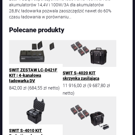
akumulatorów 14,4V i 100W/3A dla akumulatorów
28,8V, ładowarka pozwala zaoszczędzić nawet do 60%
czasu ładowania w porównaniu…
Polecane produkty
SWIT ZESTAW LC-D421F
SWIT S-4020 KIT
KIT | 4-kanałowa
skrzynka zasilająca
ładowarka DV
11 916,00
zł
9 687,80
zł
(
842,00
zł
684,55
zł
(
netto)
netto)
SWIT S-4010 KIT