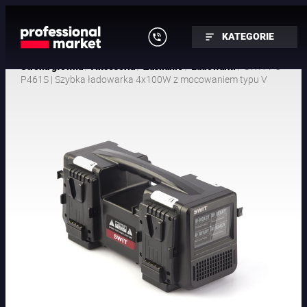
KATEGORIE
/
/
/
/ SWIT PC-
Strona główna
Akcesoria
Zasilanie
Ładowarki
P461S | Szybka ładowarka 4x100W z mocowaniem typu V