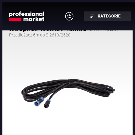
KATEGORIE
/
/
/ SWIT PA-UL06 |
Strona główna
Oświetlenie
Akcesoria
Przedłużacz 6m do S-2610/2620