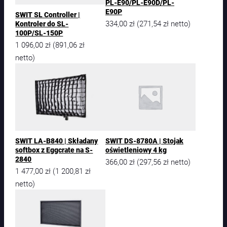
PL-E90/PL-E90D/PL-
E90P
SWIT SL Controller |
334,00
zł
271,54
zł
(
netto)
Kontroler do SL-
100P/SL-150P
1 096,00
zł
891,06
zł
(
netto)
SWIT LA-B840 | Składany
SWIT DS-8780A | Stojak
softbox z Eggcrate na S-
oświetleniowy 4 kg
2840
366,00
zł
297,56
zł
(
netto)
1 477,00
zł
1 200,81
zł
(
netto)