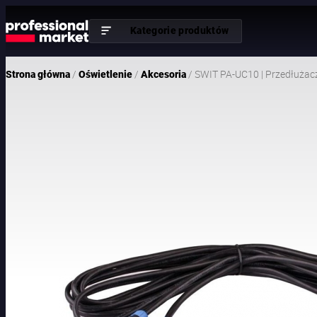
Kategorie produktów
/
/
/ SWIT PA-UC10 | Przedłużac
Strona główna
Oświetlenie
Akcesoria