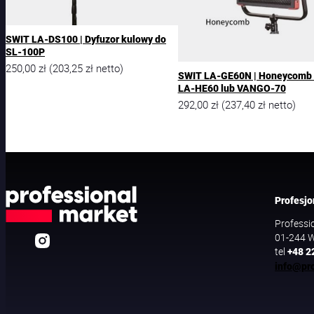
SWIT LA-DS100 | Dyfuzor kulowy do
SL-100P
250,00
zł
203,25
zł
(
netto)
SWIT LA-GE60N | Honeycomb
LA-HE60 lub VANGO-70
292,00
zł
237,40
zł
(
netto)
Profesjo
Professi
01-244 W
tel
+48 2
info@pro