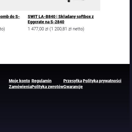
comb do S-
SWIT LA-B840 | Składany softbox z
Eggcrate na S-2840
1 477,00
zł
1 200,81
zł
to)
(
netto)
Moje konto
Regulamin
Przesyłka
Polityka prywatności
Zamówienia
Polityka zwrotów
Gwarancje