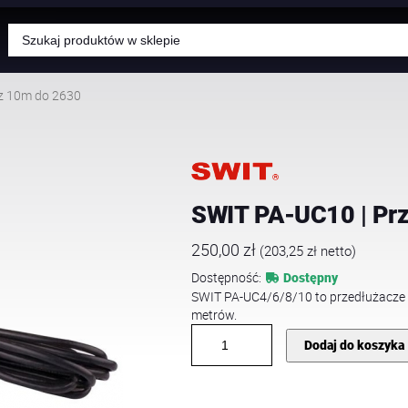
Wyszukiwarka
produktów
z 10m do 2630
SWIT PA-UC10 | Pr
250,00
zł
(
203,25
zł
netto)
Dostępność:
Dostępny
SWIT PA-UC4/6/8/10 to przedłużacze ka
metrów.
i
Dodaj do koszyka
l
o
ś
ć