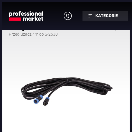
KATEGORIE
/
/
/ SWIT PA-UC04 |
Strona główna
Oświetlenie
Akcesoria
Przedłużacz 4m do S-2630