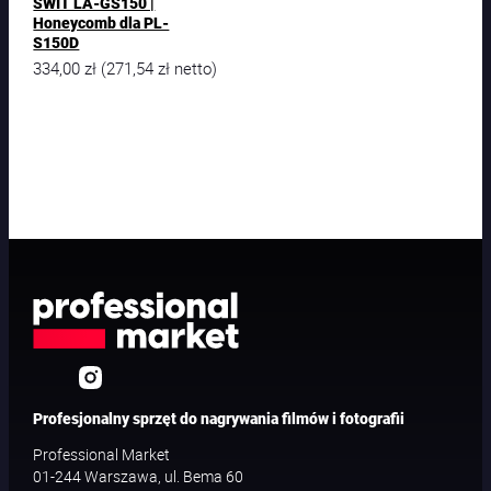
SWIT LA-GS150 |
Honeycomb dla PL-
S150D
334,00
zł
271,54
zł
(
netto)
Profesjonalny sprzęt do nagrywania filmów i fotografii
Professional Market
01-244 Warszawa, ul. Bema 60