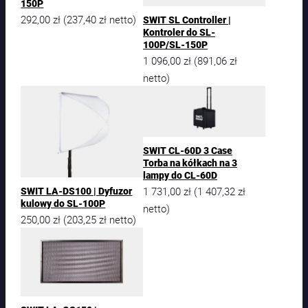
150P
292,00
zł
237,40
zł
(
netto)
SWIT SL Controller |
Kontroler do SL-
100P/SL-150P
1 096,00
zł
891,06
zł
(
netto)
SWIT CL-60D 3 Case
Torba na kółkach na 3
lampy do CL-60D
1 731,00
zł
1 407,32
zł
(
SWIT LA-DS100 | Dyfuzor
kulowy do SL-100P
netto)
250,00
zł
203,25
zł
(
netto)