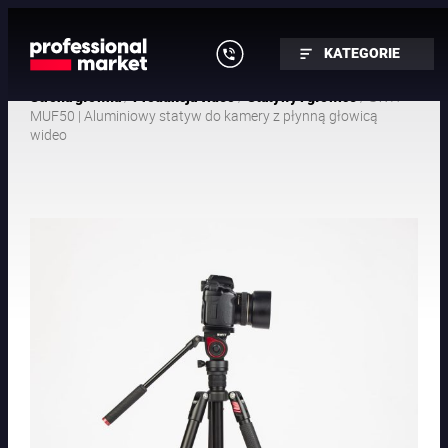
KATEGORIE
/
/
/ SWIT
Strona główna
Produkcja video
Statywy i głowice
MUF50 | Aluminiowy statyw do kamery z płynną głowicą
wideo