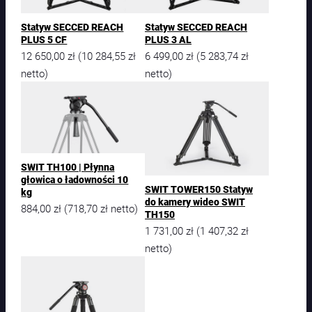
Statyw SECCED REACH
Statyw SECCED REACH
PLUS 5 CF
PLUS 3 AL
12 650,00
zł
10 284,55
zł
6 499,00
zł
5 283,74
zł
(
(
netto)
netto)
SWIT TH100 | Płynna
głowica o ładowności 10
SWIT TOWER150 Statyw
kg
do kamery wideo SWIT
884,00
zł
718,70
zł
(
netto)
TH150
1 731,00
zł
1 407,32
zł
(
netto)