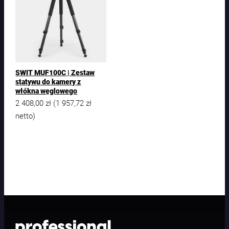
SWIT MUF100C | Zestaw
statywu do kamery z
włókna węglowego
2 408,00
zł
1 957,72
zł
(
netto)