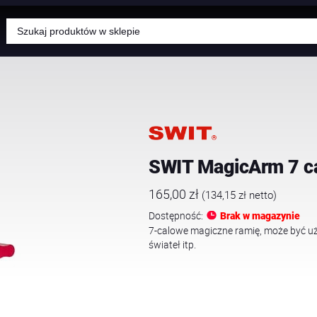
Wyszukiwarka
produktów
SWIT MagicArm 7 ca
165,00
zł
(
134,15
zł
netto)
Dostępność:
Brak w magazynie
7-calowe magiczne ramię, może być 
świateł itp.