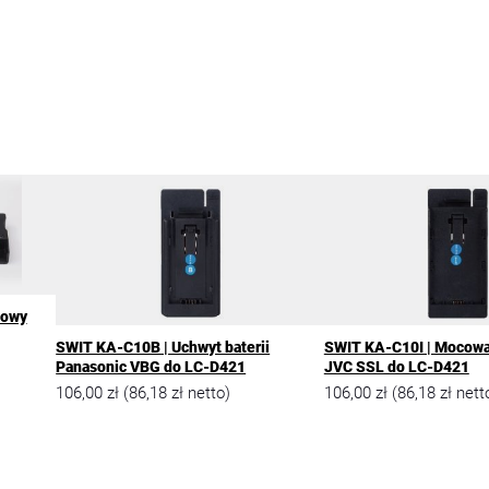
iowy
SWIT KA-C10B | Uchwyt baterii
SWIT KA-C10I | Mocowan
Panasonic VBG do LC-D421
JVC SSL do LC-D421
106,00
zł
86,18
zł
106,00
zł
86,18
zł
(
netto)
(
nett