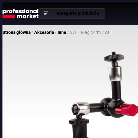
Kategorie produktów
/
/
/ SWIT MagicArm 7 cali
Strona główna
Akcesoria
Inne