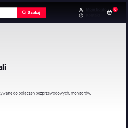
0
Moje konto
Szukaj
Kontakt
li
używane do połączeń bezprzewodowych, monitorów,