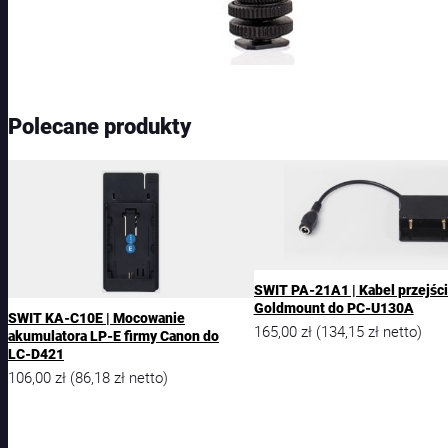
Polecane produkty
SWIT PA-21A1 | Kabel przejśc
Goldmount do PC-U130A
SWIT KA-C10E | Mocowanie
165,00
zł
134,15
zł
(
netto)
akumulatora LP-E firmy Canon do
LC-D421
106,00
zł
86,18
zł
(
netto)