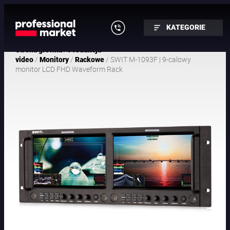
KATEGORIE
/
Strona główna
Produkcja
/
/
/ SWIT M-1093F | 9-calowy
video
Monitory
Rackowe
monitor LCD FHD Waveform Rack