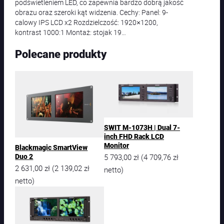
podświetleniem LED, co zapewnia bardzo dobrą jakość
obrazu oraz szeroki kąt widzenia. Cechy: Panel: 9-
calowy IPS LCD x2 Rozdzielczość: 1920×1200,
kontrast 1000:1 Montaż: stojak 19…
Polecane produkty
SWIT M-1073H | Dual 7-
inch FHD Rack LCD
Monitor
Blackmagic SmartView
5 793,00
zł
4 709,76
zł
Duo 2
(
2 631,00
zł
2 139,02
zł
(
netto)
netto)