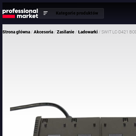
Kategorie produktów
/
/
/
/ SWIT LC-D421 BODY
Strona główna
Akcesoria
Zasilanie
Ładowarki