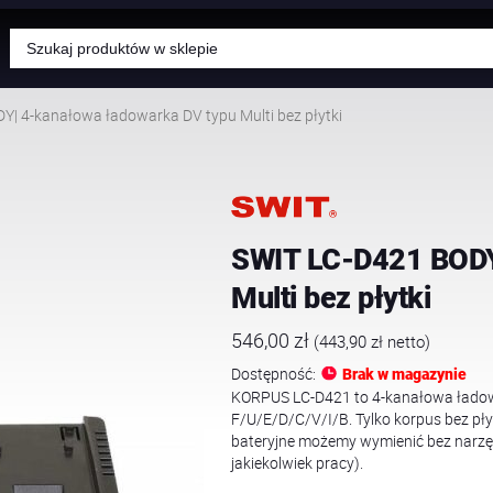
Wyszukiwarka
produktów
| 4-kanałowa ładowarka DV typu Multi bez płytki
SWIT LC-D421 BODY
Multi bez płytki
546,00
zł
(
443,90
zł
netto)
Dostępność:
Brak w magazynie
KORPUS LC-D421 to 4-kanałowa ładow
F/U/E/D/C/V/I/B. Tylko korpus bez płyt
bateryjne możemy wymienić bez narzęd
jakiekolwiek pracy).