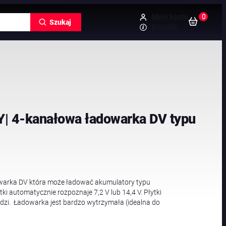
0
Moje konto
Szukaj
Kontakt
| 4-kanałowa ładowarka DV typu
arka DV która może ładować akumulatory typu
ki automatycznie rozpoznaje 7,2 V lub 14,4 V. Płytki
zi. Ładowarka jest bardzo wytrzymała (idealna do