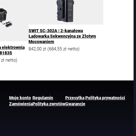
SWIT SC-302A | 2-kanałowa
Ładowarka Sekwencyjna ze Złotym
Mocowaniem
 elektrownia
842,00
zł
684,55
zł
(
netto)
-8183S
7
zł
netto)
Moje konto
Regulamin
Przesyłka
Polityka prywatności
Zamówienia
Polityka zwrotów
Gwarancje