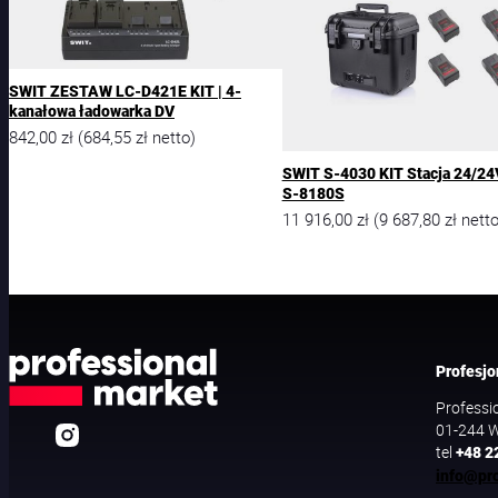
SWIT ZESTAW LC-D421E KIT | 4-
kanałowa ładowarka DV
842,00
zł
684,55
zł
(
netto)
SWIT S-4030 KIT Stacja 24/24
S-8180S
11 916,00
zł
9 687,80
zł
(
netto
Profesjo
Professi
01-244 W
tel
+48 2
info@pro