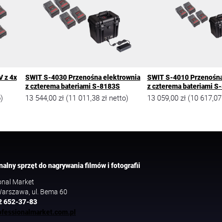
V z 4x
SWIT S-4030 Przenośna elektrownia
SWIT S-4010 Przenośna
z czterema bateriami S-8183S
z czterema bateriami S
13 544,00
zł
11 011,38
zł
13 059,00
zł
10 617,0
)
(
netto)
(
nalny sprzęt do nagrywania filmów i fotografii
onal Market
arszawa, ul. Bema 60
2 652-37-83
fessionalmarket.com.pl