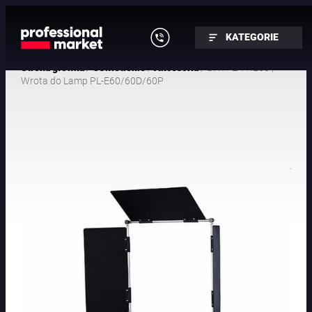
KATEGORIE
/
/
/ SWIT LA-HE60 |
Strona główna
Oświetlenie
Akcesoria
Wrota do Lamp PL-E60/60D/60P