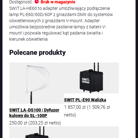
Dostępność:
Brak w magazynie
SWIT LA-HE60 to adapter umożliwiający podłączenie
lamp PL-E60/60D/60P z gniazdami DMX do systemów
oświetleniowych z gniazdami V-mount. Adapter
umożliwia bezpośrednie zasilanie lampy z baterii V-
mount i pozwala regulować kąt padania światła i
kierunek oświetlenia.
Polecane produkty
SWIT PL-E90 Walizka
1 857,00
zł
1 509,76
zł
(
SWIT LA-DS100 | Dyfuzor
netto)
kulowy do SL-100P
250,00
zł
203,25
zł
(
netto)