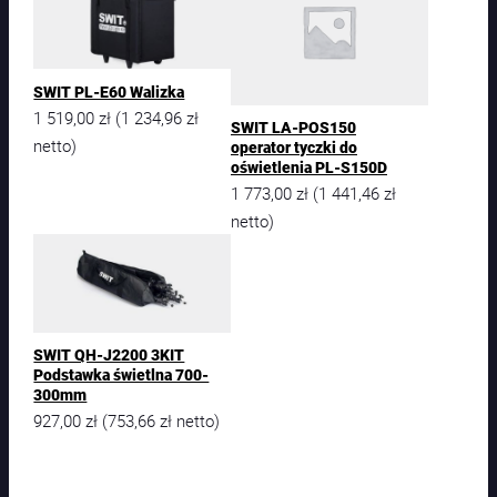
SWIT PL-E60 Walizka
1 519,00
zł
1 234,96
zł
(
SWIT LA-POS150
netto)
operator tyczki do
oświetlenia PL-S150D
1 773,00
zł
1 441,46
zł
(
netto)
SWIT QH-J2200 3KIT
Podstawka świetlna 700-
300mm
927,00
zł
753,66
zł
(
netto)