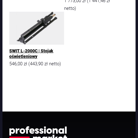
1 773,00
zł
1 441,46
zł
(
netto)
SWIT L-2000C | Stojak
oświetleniowy
546,00
zł
443,90
zł
(
netto)