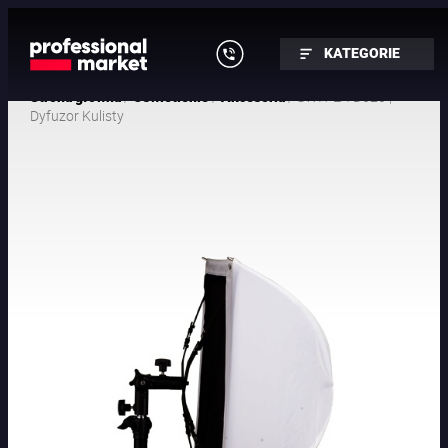
KATEGORIE
/
/
/ SWIT LA-D620 |
Strona główna
Oświetlenie
Akcesoria
Dyfuzor Kulisty