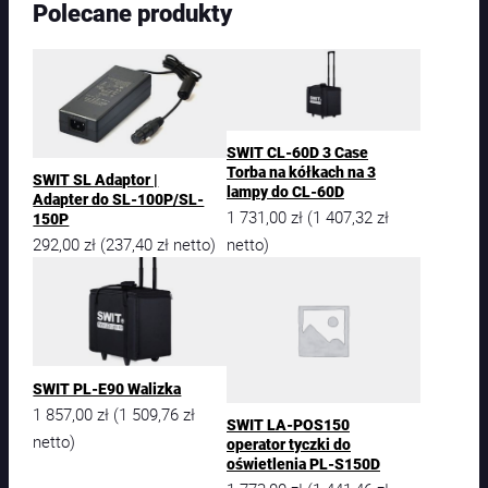
Polecane produkty
SWIT CL-60D 3 Case
Torba na kółkach na 3
SWIT SL Adaptor |
lampy do CL-60D
Adapter do SL-100P/SL-
1 731,00
zł
1 407,32
zł
(
150P
292,00
zł
237,40
zł
netto)
(
netto)
SWIT PL-E90 Walizka
1 857,00
zł
1 509,76
zł
(
SWIT LA-POS150
netto)
operator tyczki do
oświetlenia PL-S150D