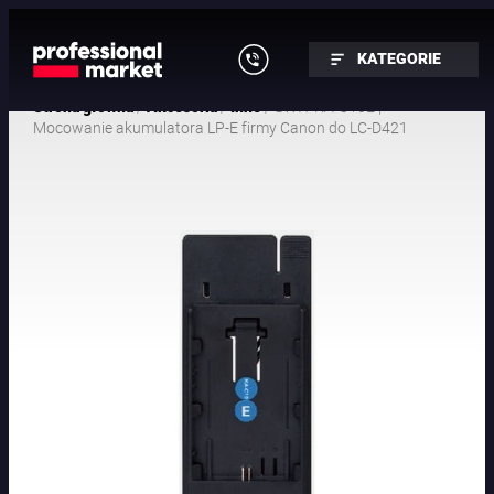
KATEGORIE
/
/
/ SWIT KA-C10E |
Strona główna
Akcesoria
Inne
Mocowanie akumulatora LP-E firmy Canon do LC-D421