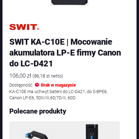
SWIT KA-C10E | Mocowanie
akumulatora LP-E firmy Canon
do LC-D421
106,00
zł
(
86,18
zł
netto)
Dostępność:
Brak w magazynie
KA-C10E ma uchwyt baterii do LC-D421, do S-8PE6,
Canon LP-E6, 5DII/III,6D,7D/II, 60D.
Polecane produkty