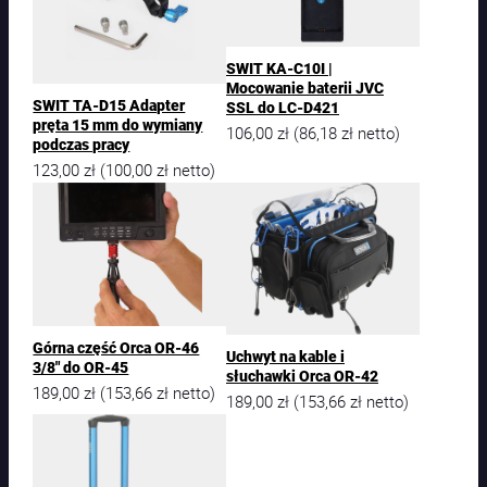
SWIT KA-C10I |
Mocowanie baterii JVC
SWIT TA-D15 Adapter
SSL do LC-D421
pręta 15 mm do wymiany
106,00
zł
86,18
zł
(
netto)
podczas pracy
123,00
zł
100,00
zł
(
netto)
Górna część Orca OR-46
Uchwyt na kable i
3/8″ do OR-45
słuchawki Orca OR-42
189,00
zł
153,66
zł
(
netto)
189,00
zł
153,66
zł
(
netto)