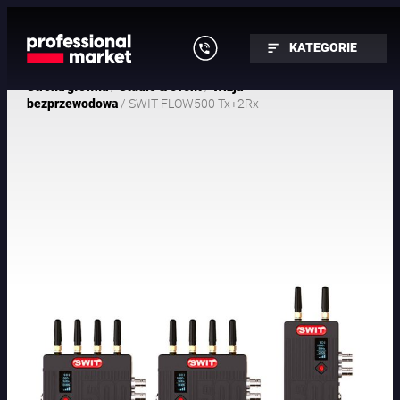
KATEGORIE
/
/
Strona główna
Studio & event
Wizja
/ SWIT FLOW500 Tx+2Rx
bezprzewodowa