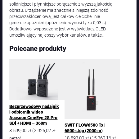
solidniejsze i płynniejsze połączenie z wyższą jakością
obrazu. Urządzenie ma znacznie silniejszą zdolność
przeciwzakłóceniową, jest całkowicie ciche i nie
generuje opóźnień (opóźnienie wynosi tylko 0,03 s).
Dodatkowo, wyposażone jest w wyświetlacz OLED,
umożliwiający najlepszy wybór kanałów, a także…
Polecane produkty
Bezprzewodowy nadajnik
i odbiornik wideo
Accsoon CineEye 2S Pro
SDi + HDMI – 360m
SWIT FLOW6500 Tx |
3 599,00
zł
2 926,02
zł
(
6500 stóp (2000 m)
18 893,00
zł
15 360,16
zł
(
netto)