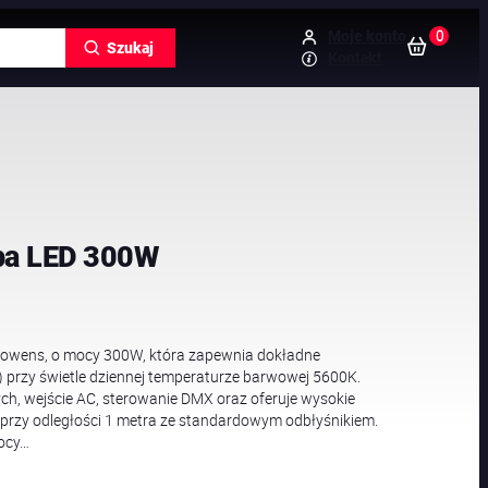
0
Moje konto
Szukaj
Kontakt
pa LED 300W
owens, o mocy 300W, która zapewnia dokładne
) przy świetle dziennej temperaturze barwowej 5600K.
ch, wejście AC, sterowanie DMX oraz oferuje wysokie
 przy odległości 1 metra ze standardowym odbłyśnikiem.
mocy…