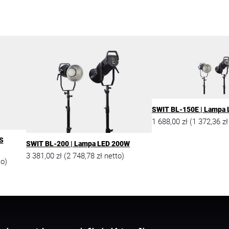
SWIT BL-150E | Lampa
1 688,00
zł
1 372,36
zł
(
S
SWIT BL-200 | Lampa LED 200W
3 381,00
zł
2 748,78
zł
(
netto)
o)