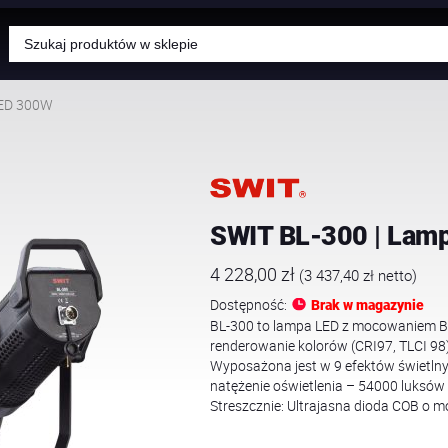
Wyszukiwarka
produktów
LED 300W
SWIT BL-300 | Lam
4 228,00
zł
(
3 437,40
zł
netto)
Dostępność:
Brak w magazynie
BL-300 to lampa LED z mocowaniem B
renderowanie kolorów (CRI97, TLCI 98
Wyposażona jest w 9 efektów świetlny
natężenie oświetlenia – 54000 luksów
Streszcznie: Ultrajasna dioda COB o 