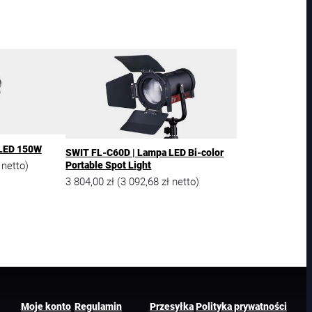
 LED 150W
SWIT FL-C60D | Lampa LED Bi-color
netto)
Portable Spot Light
3 804,00
zł
3 092,68
zł
(
netto)
Moje konto
Regulamin
Przesyłka
Polityka prywatności