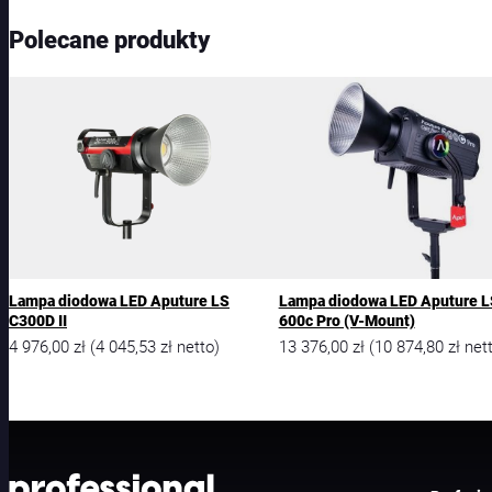
Polecane produkty
Lampa diodowa LED Aputure LS
Lampa diodowa LED Aputure L
C300D II
600c Pro (V-Mount)
4 976,00
zł
4 045,53
zł
13 376,00
zł
10 874,80
zł
(
netto)
(
nett