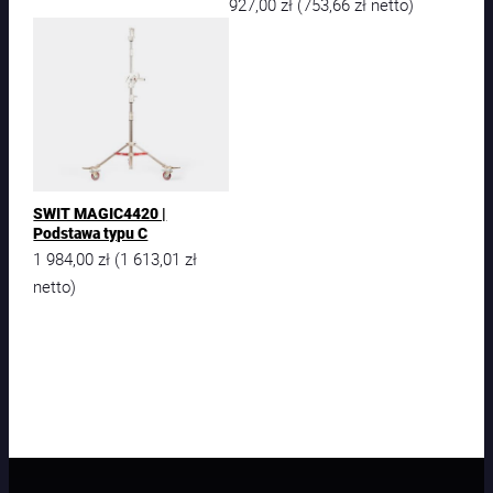
927,00
zł
753,66
zł
(
netto)
SWIT MAGIC4420 |
Podstawa typu C
1 984,00
zł
1 613,01
zł
(
netto)