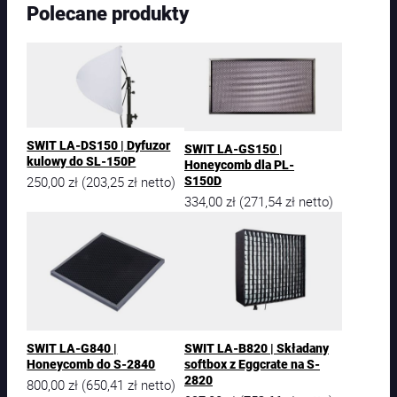
Polecane produkty
SWIT LA-DS150 | Dyfuzor
SWIT LA-GS150 |
kulowy do SL-150P
Honeycomb dla PL-
250,00
zł
203,25
zł
S150D
(
netto)
334,00
zł
271,54
zł
(
netto)
SWIT LA-G840 |
SWIT LA-B820 | Składany
Honeycomb do S-2840
softbox z Eggcrate na S-
2820
800,00
zł
650,41
zł
(
netto)