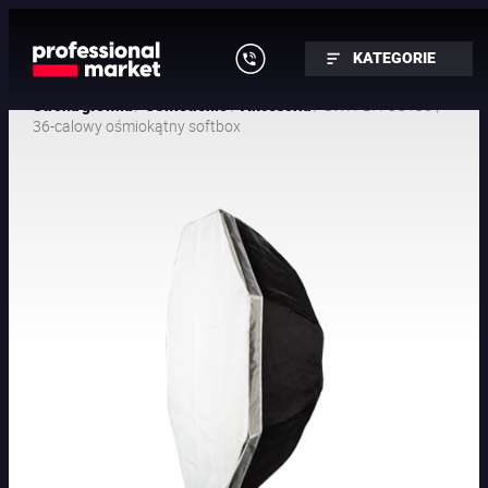
KATEGORIE
/
/
/ SWIT BA-OCT36 |
Strona główna
Oświetlenie
Akcesoria
36-calowy ośmiokątny softbox