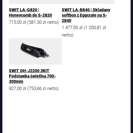
SWIT LA-G820 |
SWIT LA-B840 | Składany
Honeycomb do S-2820
softbox z Eggcrate na S-
2840
715,00
zł
581,30
zł
(
netto)
1 477,00
zł
1 200,81
zł
(
netto)
SWIT QH-J2200 3KIT
Podstawka świetlna 700-
300mm
927,00
zł
753,66
zł
(
netto)