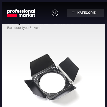
KATEGORIE
/
/
/ SWIT BA-BK4
Strona główna
Oświetlenie
Akcesoria
Barndoor typu Bowens