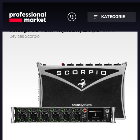
KATEGORIE
/
/
/ Sound
Strona główna
Audio
Rejestratory dźwięku
Devices Scorpio