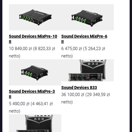
Sound Devices MixPre-10
Sound Devices MixPre-6
II
II
10 849,00
zł
8 820,33
zł
6 475,00
zł
5 264,23
zł
(
(
netto)
netto)
Sound Devices 833
Sound Devices MixPre-3
36 100,00
zł
29 349,59
zł
(
II
netto)
5 490,00
zł
4 463,41
zł
(
netto)