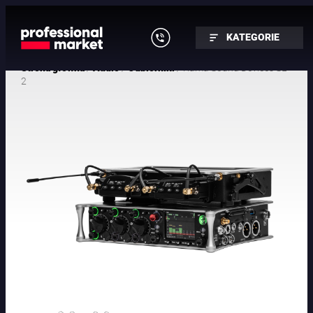
KATEGORIE
/
/
/ Rama Sound Devices SL-
Strona główna
Audio
Odbiorniki
2