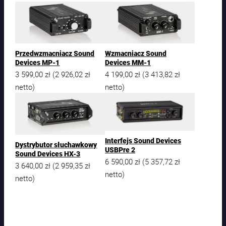
Przedwzmacniacz Sound
Wzmacniacz Sound
Devices MP-1
Devices MM-1
3 599,00
zł
2 926,02
zł
4 199,00
zł
3 413,82
zł
(
(
netto)
netto)
Interfejs Sound Devices
Dystrybutor słuchawkowy
USBPre 2
Sound Devices HX-3
6 590,00
zł
5 357,72
zł
(
3 640,00
zł
2 959,35
zł
(
netto)
netto)