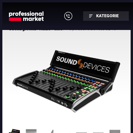
KATEGORIE
/
/
/ Pulpit Sound Devices CL-16
Strona główna
Audio
Inne