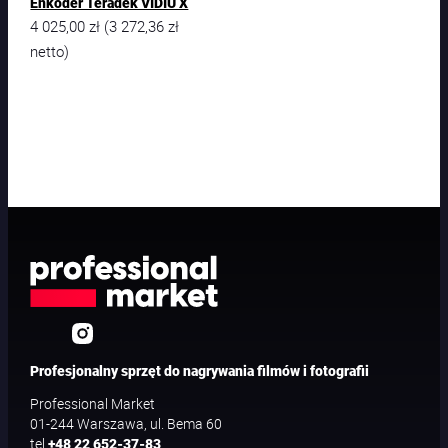
Enkoder Teradek VIDIU X
W
4 025,00
zł
3 272,36
zł
(
e
netto)
b
P
r
e
s
e
n
t
e
r
H
D
Profesjonalny sprzęt do nagrywania filmów i fotografii
Professional Market
01-244 Warszawa, ul. Bema 60
tel
+48 22 652-37-83