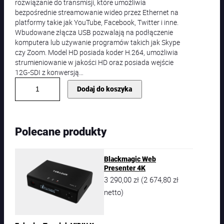
rozwiązanie do transmisji, które umożliwia
bezpośrednie streamowanie wideo przez Ethernet na
platformy takie jak YouTube, Facebook, Twitter i inne.
Wbudowane złącza USB pozwalają na podłączenie
komputera lub używanie programów takich jak Skype
czy Zoom. Model HD posiada koder H.264, umożliwia
strumieniowanie w jakości HD oraz posiada wejście
12G-SDI z konwersją…
i
Dodaj do koszyka
l
o
ś
ć
Polecane produkty
B
l
a
Blackmagic Web
c
Presenter 4K
k
3 290,00
zł
2 674,80
zł
(
m
a
netto)
g
i
c