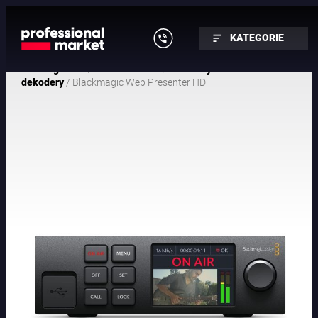
KATEGORIE
/
/
Strona główna
Studio & event
Enkodery &
/ Blackmagic Web Presenter HD
dekodery