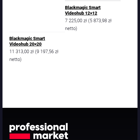
Blackmagic Smart
Videohub 12×12
7 225,00
zł
5 873,98
zł
(
netto)
Blackmagic Smart
Videohub 20×20
11 313,00
zł
9 197,56
zł
(
netto)