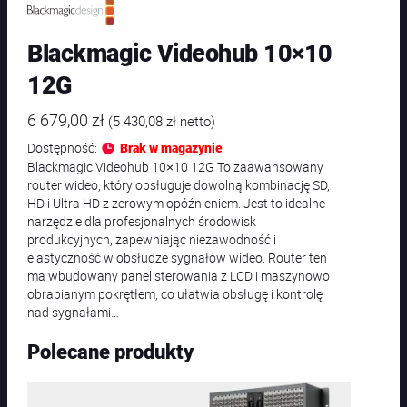
Blackmagic Videohub 10×10
12G
6 679,00
zł
(
5 430,08
zł
netto)
Dostępność:
Brak w magazynie
Blackmagic Videohub 10×10 12G To zaawansowany
router wideo, który obsługuje dowolną kombinację SD,
HD i Ultra HD z zerowym opóźnieniem. Jest to idealne
narzędzie dla profesjonalnych środowisk
produkcyjnych, zapewniając niezawodność i
elastyczność w obsłudze sygnałów wideo. Router ten
ma wbudowany panel sterowania z LCD i maszynowo
obrabianym pokrętłem, co ułatwia obsługę i kontrolę
nad sygnałami…
Polecane produkty