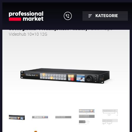
KATEGORIE
/
/
/ Blackmagic
Strona główna
Produkcja video
Routery
Videohub 10×10 12G