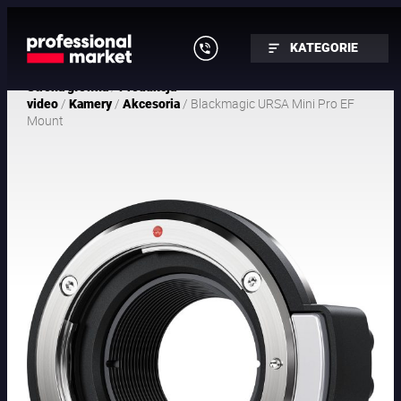
KATEGORIE
/
Strona główna
Produkcja
/
/
/ Blackmagic URSA Mini Pro EF
video
Kamery
Akcesoria
Mount