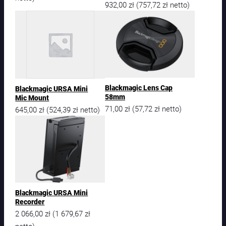
932,00
zł
757,72
zł
(
netto)
Blackmagic Lens Cap
Blackmagic URSA Mini
58mm
Mic Mount
71,00
zł
57,72
zł
(
netto)
645,00
zł
524,39
zł
(
netto)
Blackmagic URSA Mini
Recorder
2 066,00
zł
1 679,67
zł
(