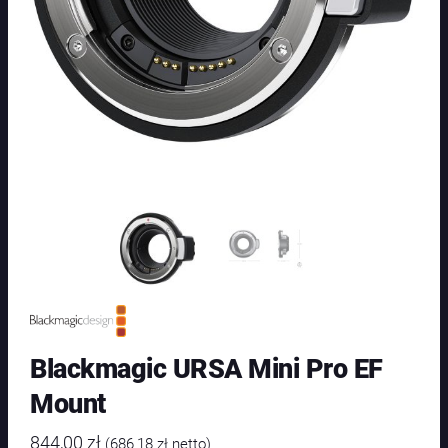
Blackmagic URSA Mini Pro EF
Mount
844,00
zł
(
686,18
zł
netto)