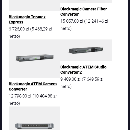
g
i
Blackmagic Camera Fiber
Converter
c
Blackmagic Teranex
S
15 057,00
zł
12 241,46
zł
(
Express
t
netto)
6 726,00
zł
5 468,29
zł
(
u
netto)
d
i
o
F
i
b
Blackmagic ATEM Studio
Converter 2
e
r
9 409,00
zł
7 649,59
zł
(
Blackmagic ATEM Camera
C
netto)
Converter
o
12 798,00
zł
10 404,88
zł
(
n
v
netto)
e
r
t
e