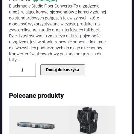
Blackmagic Studio Fiber Converter To urządzenie
umożliwiające konwersję sygnałów z kamery zdalnej
do standardowych połączeń telewizyjnych, które
mogą być wykorzystywane w czasie produkcji na
żywo, mikserach audio oraz interfejsach talkback.
Dzięki zastosowaniu zasilacza o dużej pojemności,
urządzenie jest w stanie zapewnić odpowiednią moc
dla wszystkich podłączonych do niego akcesoriów.
Konwerter światłowodowy posiada połączenia dla
tally,…
i
Dodaj do koszyka
l
o
ś
ć
Polecane produkty
B
l
a
c
k
m
a