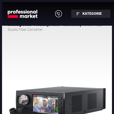
KATEGORIE
/
/
/ Blackmagic
Strona główna
Produkcja video
Konwertery
Studio Fiber Converter