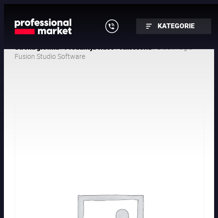
KATEGORIE
/
/
/ Blackmagic
Strona główna
Produkcja video
Akcesoria
Fusion Studio Software