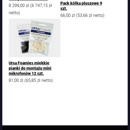
Pack kółka pluszowe 9
8 299,00
zł
6 747,15
zł
(
szt.
netto)
66,00
zł
53,66
zł
(
netto)
Ursa Foamies miękkie
pianki do montażu mini
mikrofonów 12 szt.
81,00
zł
65,85
zł
(
netto)