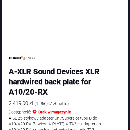
A-XLR Sound Devices XLR
hardwired back plate for
A10/20-RX
2 419,00
zł
(
1 966,67
zł
netto)
Dostępność:
Brak w magazynie
A-SL 25-stykowy adapter Uni/Superslot typu D do
A10/A20-RX. Zawiera A-PŁYTĘ. A-TA3 — adapter do
A10/A20-RX z panelowymi wyjściami audio TA3