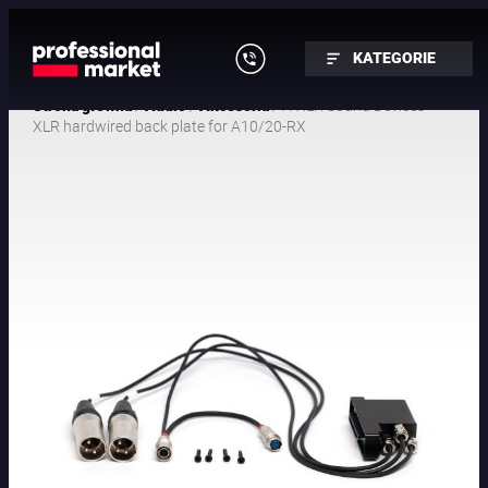
KATEGORIE
/
/
/ A-XLR Sound Devices
Strona główna
Audio
Akcesoria
XLR hardwired back plate for A10/20-RX