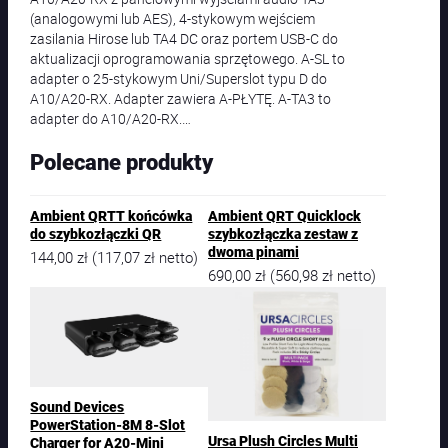
(analogowymi lub AES), 4-stykowym wejściem
zasilania Hirose lub TA4 DC oraz portem USB-C do
aktualizacji oprogramowania sprzętowego. A-SL to
adapter o 25-stykowym Uni/Superslot typu D do
A10/A20-RX. Adapter zawiera A-PŁYTĘ. A-TA3 to
adapter do A10/A20-RX.…
Polecane produkty
Ambient QRTT końcówka
Ambient QRT Quicklock
do szybkozłączki QR
szybkozłączka zestaw z
dwoma pinami
144,00
zł
117,07
zł
(
netto)
690,00
zł
560,98
zł
(
netto)
Sound Devices
PowerStation-8M 8-Slot
Ursa Plush Circles Multi
Charger for A20-Mini